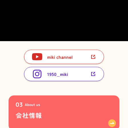
miki channel
1950_miki