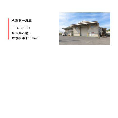
Folder for Business Partners
お取引先用フォルダ
八潮第一倉庫
〒340-0813
埼玉県八潮市
木曽根字下1304-1
miki channel
1950_miki