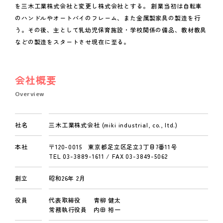
を三木工業株式会社と変更し株式会社とする。 創業当初は自転車
のハンドルやオートバイのフレーム、また金属製家具の製造を行
う。その後、主として乳幼児保育施設・学校関係の備品、教材教具
などの製造をスタートさせ現在に至る。
会社概要
Overview
社名
三木工業株式会社 (miki industrial, co., ltd.)
本社
〒120-0015 東京都足立区足立3丁目7番11号
TEL 03-3889-1611 / FAX 03-3849-5062
創立
昭和26年 2月
役員
代表取締役 青柳 健太
常務執行役員 内田 裕一