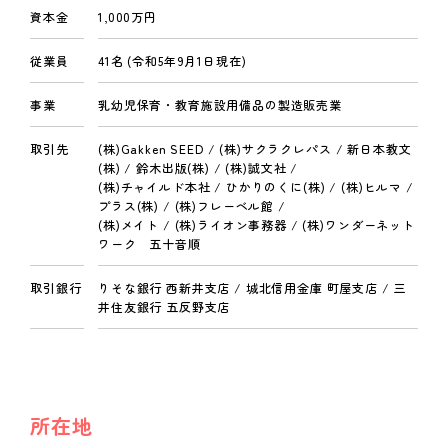
資本金
1,000万円
従業員
41名 (令和5年9月1日現在)
事業
乳幼児保育・教育施設用備品の製造販売業
取引先
(株)Gakken SEED / (株)サクラクレパス / 新日本教文
(株) / 鈴木出版(株) / (株)誠文社 /
(株)チャイルド本社 / ひかりのくに(株) / (株)ヒルマ /
プラス(株) / (株)フレーベル館 /
(株)メイト / (株)ライオン事務器 / (株)ワンダーネット
ワーク 五十音順
取引銀行
りそな銀行 西新井支店 / 城北信用金庫 町屋支店 / 三
井住友銀行 五反野支店
所在地