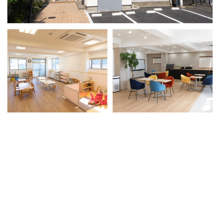
三木工業の思いと
選ばれる理由
02
Our Products
製品紹介
最新版
カタログ
ダウンロード
(幼保用・学童保育用)