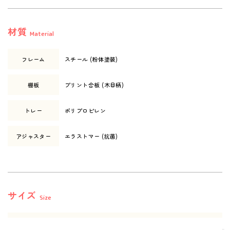
材質
Material
フレーム
スチール (粉体塗装)
棚板
プリント合板 (木目柄)
トレー
ポリプロピレン
アジャスター
エラストマー (抗菌)
サイズ
Size