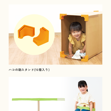
これまでも、これからも、安心と安全を。
Peace of mind and safety, until now and more.
01
Our Concept
三木工業の思いと
選ばれる理由
ハコの助スタンド(16個入り)
02
Our Products
製品紹介