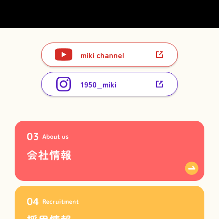
miki channel
1950_miki