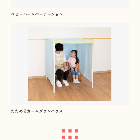
02
Our Products
ベビールームパーテーション
製品紹介
最新版
カタログ
ダウンロード
(幼保用・学童保育用)
たためるカームダウンハウス
新着情報
News
会社情報