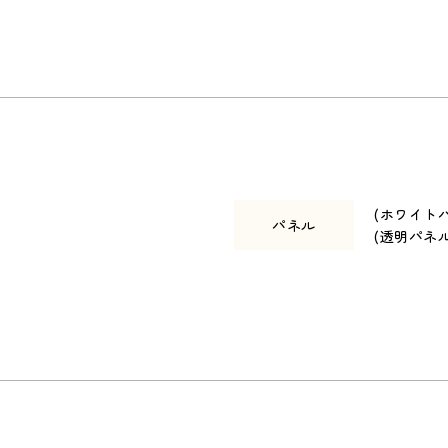
(ホワイトパ
パネル
(透明パネル
ン