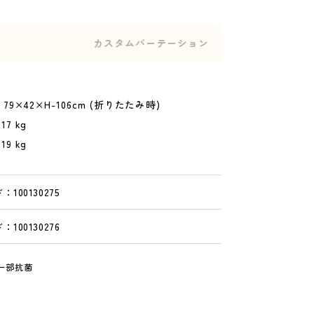
カスタムパーテーション
/ 79×42×H-106cm (折りたたみ時)
7 kg
 kg
最新版
100130275
カタログ
100130276
ダウンロード
(幼保用・学童保育用)
一部抗菌