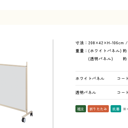
と安全を。
寸法：208×42×H-106cm 
重量：(ホワイトパネル) 約 1
(透明パネル) 約 19
02
Our Products
製品紹介
ホワイトパネル
コード：
透明パネル
コード：
組立
折りたたみ
抗菌
※