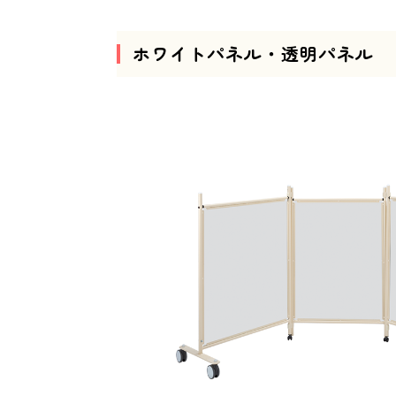
ホワイトパネル・透明パネル
これまでも、これからも、安心
Peace of mind and safety, until now and more.
01
Our Concept
三木工業の思いと
選ばれる理由