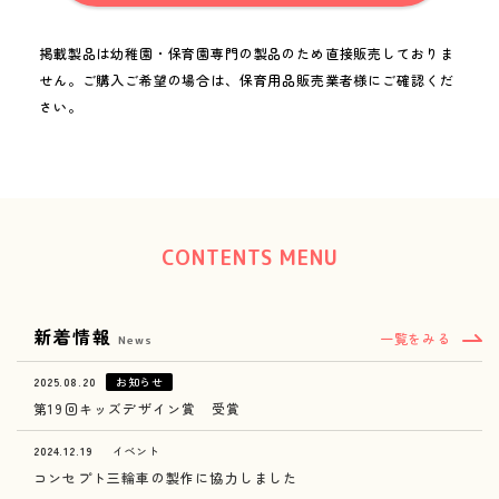
掲載製品は幼稚園・保育園専門の製品のため直接販売しておりま
せん。
ご購入ご希望の場合は、保育用品販売業者様にご確認くだ
FAQ / Contact
さい。
お問い合わせ
Folder for Business Partners
お取引先用フォルダ
CONTENTS MENU
新着情報
miki channel
1950_miki
一覧をみる
News
2025.08.20
お知らせ
第19回キッズデザイン賞 受賞
2024.12.19
イベント
コンセプト三輪車の製作に協力しました