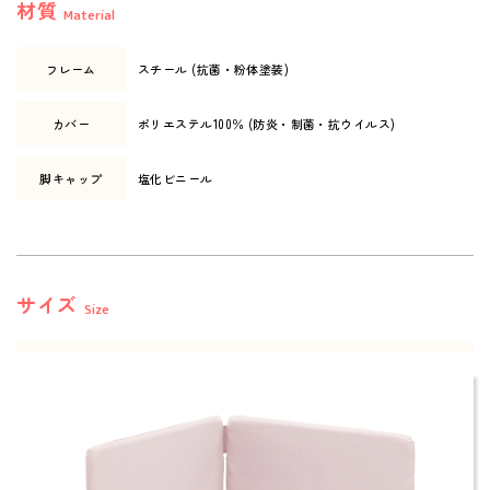
材質
Material
フレーム
スチール (抗菌・粉体塗装)
カバー
ポリエステル100％ (防炎・制菌・抗ウイルス)
脚キャップ
塩化ビニール
サイズ
Size