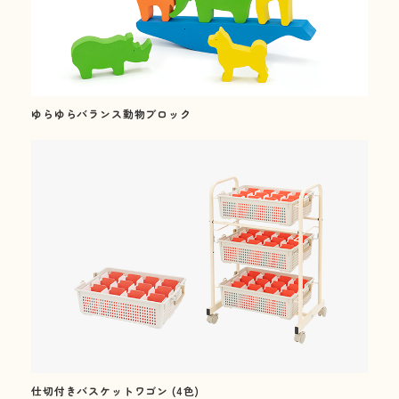
これまでも、これからも、安心と安全を。
Peace of mind and safety, until now and more.
01
Our Concept
ゆらゆらバランス動物ブロック
三木工業の思いと
選ばれる理由
02
Our Products
製品紹介
仕切付きバスケットワゴン (4色)