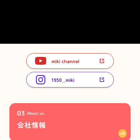
miki channel
1950_miki