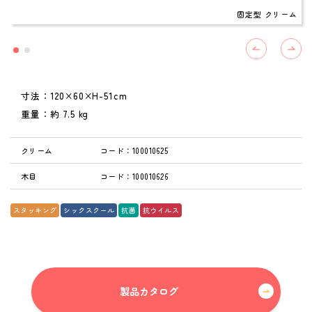
最新版
固定型 クリーム
カタログ
ダウンロード
(幼保用・学童保育用)
寸法：120×60×H-51cm
重量：約 7.5 kg
新着情報
News
クリーム
コード：100010625
木目
コード：100010626
会社情報
About us
スタッキング
シックスクール
抗菌
抗ウイルス
採用情報
Recruitment
ビジネスパートナー募集
製品カタログ
Business partner