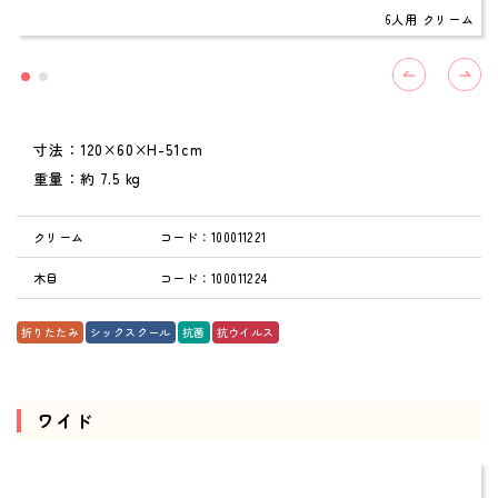
6人用 クリーム
寸法：120×60×H-51cm
重量：約 7.5 kg
クリーム
コード：100011221
木目
コード：100011224
折りたたみ
シックスクール
抗菌
抗ウイルス
ワイド