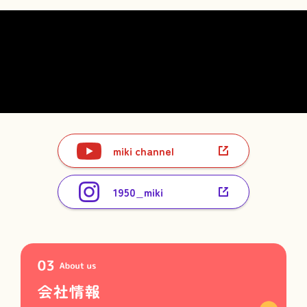
miki channel
1950_miki