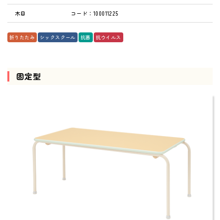
これまでも、これからも、安心と安全を。
木目
コード：100011225
Peace of mind and safety, until now and more.
折りたたみ
シックスクール
抗菌
抗ウイルス
01
Our Concept
固定型
三木工業の思いと
選ばれる理由
02
Our Products
製品紹介