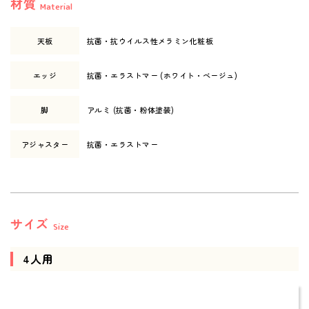
材質
Material
天板
抗菌・抗ウイルス性メラミン化粧板
エッジ
抗菌・エラストマー (ホワイト・ベージュ)
脚
アルミ (抗菌・粉体塗装)
アジャスター
抗菌・エラストマー
サイズ
Size
4人用