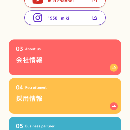
miki channel
1950_miki