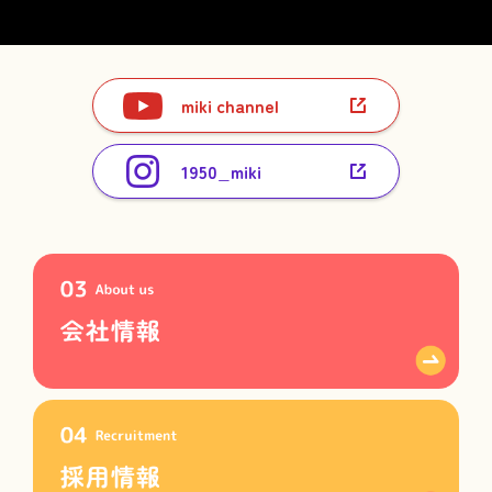
miki channel
1950_miki