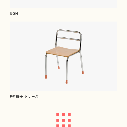
(幼保用・学童保育用)
UGM
新着情報
News
会社情報
About us
採用情報
Recruitment
F型椅子 シリーズ
ビジネスパートナー募集
Business partner