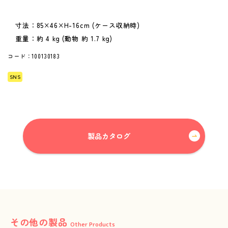
寸法：85×46×H-16cm (ケース収納時)
重量：約 4 kg (動物 約 1.7 kg)
コード：100130183
SNS
製品カタログ
これまでも、これからも、安心と安全を。
Peace of mind and safety, until now and more.
01
Our Concept
その他の製品
Other Products