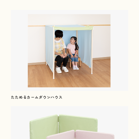
三木工業の思いと
選ばれる理由
02
Our Products
製品紹介
たためるカームダウンハウス
最新版
カタログ
ダウンロード
(幼保用・学童保育用)